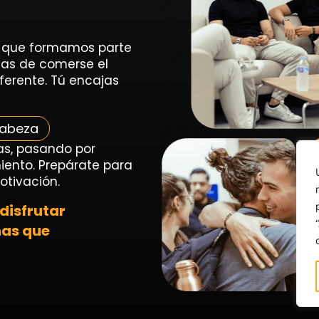
os que formamos parte
nas de comerse el
erente. Tú encajas
cabeza
as, pasando por
iento. Prepárate para
otivación.
 disfrutar
nas que