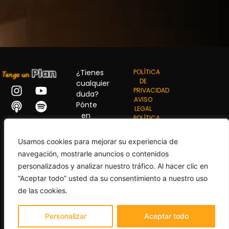
¿Tienes
POLÍTICA
DE
cualquier
PRIVACIDAD
duda?
AVISO
Pónte
LEGAL
en
POLÍTICA
contacto
DE
con
COOKIES
Usamos cookies para mejorar su experiencia de
nosotros.
navegación, mostrarle anuncios o contenidos
hello@tengounplanpodcast.com
personalizados y analizar nuestro tráfico. Al hacer clic en
“Aceptar todo” usted da su consentimiento a nuestro uso
de las cookies.
Personalizar
Aceptar todo
♥
Diseñado y programado con
por
Mano de Mono